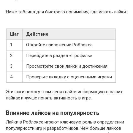
Ниже таблица для быстрого понимания, где искать лайки:
Шаг
Действие
1
Откройте приложение Роблокса
2
Перейдите в раздел «Профиль»
3
Просмотрите свои лайки и достижения
4
Проверьте вкладку с оцененными играми
Эти шаги помогут вам легко найти информацию о ваших
лайках и лучше понять активность в игре.
Влияние лайков на популярность
Лайки в Роблоксе играют ключевую роль в определении
популярности игр и разработчиков. Чем больше лайков