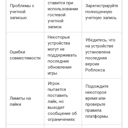
ставится при
Проблемы с
Зарегистрируйте
использовании
учетной
полноценную
гостевой
записью
учетную запись.
учетной
записи.
Некоторые
Убедитесь, что
устройства
на устройстве
могут не
Ошибки
установлена
поддерживать
совместимости
последняя
последние
версия
обновления
Роблокса.
игры.
Игрок
Подождите
пытается
некоторое
поставить
Лимиты на
время или
лайк, но
лайки
проверьте
выходит
правила
сообщение об
платформы.
ограничениях.