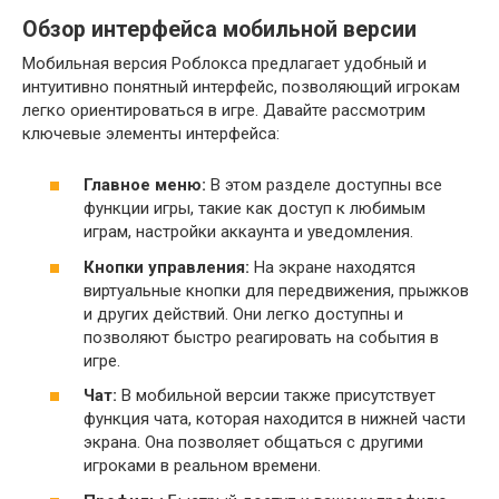
Обзор интерфейса мобильной версии
Мобильная версия Роблокса предлагает удобный и
интуитивно понятный интерфейс, позволяющий игрокам
легко ориентироваться в игре. Давайте рассмотрим
ключевые элементы интерфейса:
Главное меню:
В этом разделе доступны все
функции игры, такие как доступ к любимым
играм, настройки аккаунта и уведомления.
Кнопки управления:
На экране находятся
виртуальные кнопки для передвижения, прыжков
и других действий. Они легко доступны и
позволяют быстро реагировать на события в
игре.
Чат:
В мобильной версии также присутствует
функция чата, которая находится в нижней части
экрана. Она позволяет общаться с другими
игроками в реальном времени.