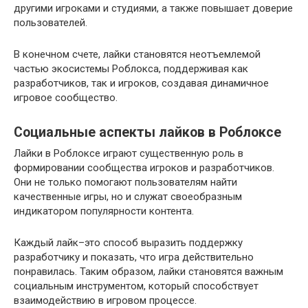
другими игроками и студиями, а также повышает доверие
пользователей.
В конечном счете, лайки становятся неотъемлемой
частью экосистемы Роблокса, поддерживая как
разработчиков, так и игроков, создавая динамичное
игровое сообщество.
Социальные аспекты лайков в Роблоксе
Лайки в Роблоксе играют существенную роль в
формировании сообщества игроков и разработчиков.
Они не только помогают пользователям найти
качественные игры, но и служат своеобразным
индикатором популярности контента.
Каждый лайк–это способ выразить поддержку
разработчику и показать, что игра действительно
понравилась. Таким образом, лайки становятся важным
социальным инструментом, который способствует
взаимодействию в игровом процессе.