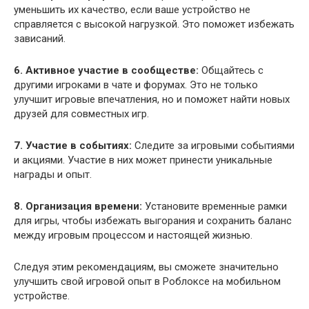
уменьшить их качество, если ваше устройство не
справляется с высокой нагрузкой. Это поможет избежать
зависаний.
6. Активное участие в сообществе:
Общайтесь с
другими игроками в чате и форумах. Это не только
улучшит игровые впечатления, но и поможет найти новых
друзей для совместных игр.
7. Участие в событиях:
Следите за игровыми событиями
и акциями. Участие в них может принести уникальные
награды и опыт.
8. Организация времени:
Установите временные рамки
для игры, чтобы избежать выгорания и сохранить баланс
между игровым процессом и настоящей жизнью.
Следуя этим рекомендациям, вы сможете значительно
улучшить свой игровой опыт в Роблоксе на мобильном
устройстве.