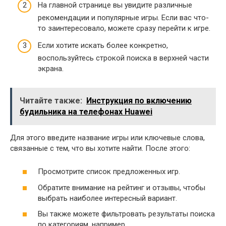
На главной странице вы увидите различные
рекомендации и популярные игры. Если вас что-
то заинтересовало, можете сразу перейти к игре.
Если хотите искать более конкретно,
воспользуйтесь строкой поиска в верхней части
экрана.
Читайте также:
Инструкция по включению
будильника на телефонах Huawei
Для этого введите название игры или ключевые слова,
связанные с тем, что вы хотите найти. После этого:
Просмотрите список предложенных игр.
Обратите внимание на рейтинг и отзывы, чтобы
выбрать наиболее интересный вариант.
Вы также можете фильтровать результаты поиска
по категориям, например,