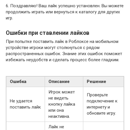
6. Поздравляю! Ваш лайк успешно установлен. Вы можете
продолжить играть или вернуться к каталогу для других
игр.
Ошибки при ставлении лайков
При попытке поставить лайк в Роблоксе на мобильном
устройстве игроки могут столкнуться с рядом
распространенных ошибок. Знание этих ошибок поможет
избежать неудобств и сделать процесс более гладким.
Ошибка
Описание
Решение
Игрок может
Проверьте
не видеть
Не удается
подключение к
кнопку лайка
поставить лайк
интернету и
или она
обновите игру.
неактивна.
Лайк не