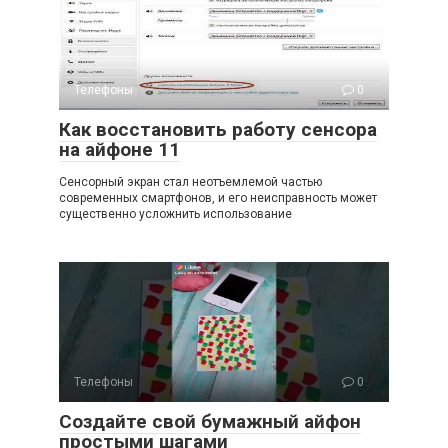
Телефоны
0
Как восстановить работу сенсора
на айфоне 11
Сенсорный экран стал неотъемлемой частью
современных смартфонов, и его неисправность может
существенно усложнить использование
Телефоны
0
Создайте свой бумажный айфон
простыми шагами