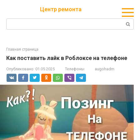
Перейти
Центр ремонта
к
контенту
Поиск:
Главная страница
Как поставить лайк в Роблоксе на телефоне
Опубликовано:
01.05.2025
Телефоны
augohadm