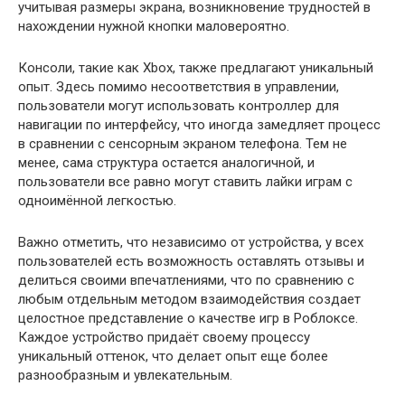
учитывая размеры экрана, возникновение трудностей в
нахождении нужной кнопки маловероятно.
Консоли, такие как Xbox, также предлагают уникальный
опыт. Здесь помимо несоответствия в управлении,
пользователи могут использовать контроллер для
навигации по интерфейсу, что иногда замедляет процесс
в сравнении с сенсорным экраном телефона. Тем не
менее, сама структура остается аналогичной, и
пользователи все равно могут ставить лайки играм с
одноимённой легкостью.
Важно отметить, что независимо от устройства, у всех
пользователей есть возможность оставлять отзывы и
делиться своими впечатлениями, что по сравнению с
любым отдельным методом взаимодействия создает
целостное представление о качестве игр в Роблоксе.
Каждое устройство придаёт своему процессу
уникальный оттенок, что делает опыт еще более
разнообразным и увлекательным.