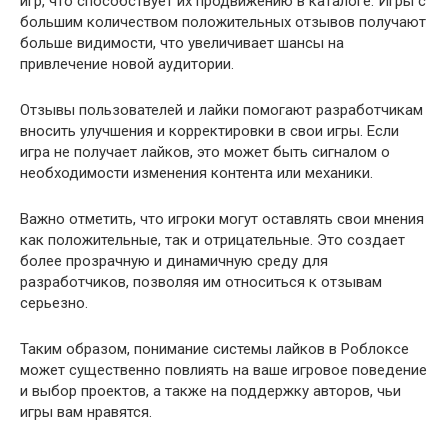
игр, что способствует их продвижению в каталоге. Игры с
большим количеством положительных отзывов получают
больше видимости, что увеличивает шансы на
привлечение новой аудитории.
Отзывы пользователей и лайки помогают разработчикам
вносить улучшения и корректировки в свои игры. Если
игра не получает лайков, это может быть сигналом о
необходимости изменения контента или механики.
Важно отметить, что игроки могут оставлять свои мнения
как положительные, так и отрицательные. Это создает
более прозрачную и динамичную среду для
разработчиков, позволяя им относиться к отзывам
серьезно.
Таким образом, понимание системы лайков в Роблоксе
может существенно повлиять на ваше игровое поведение
и выбор проектов, а также на поддержку авторов, чьи
игры вам нравятся.