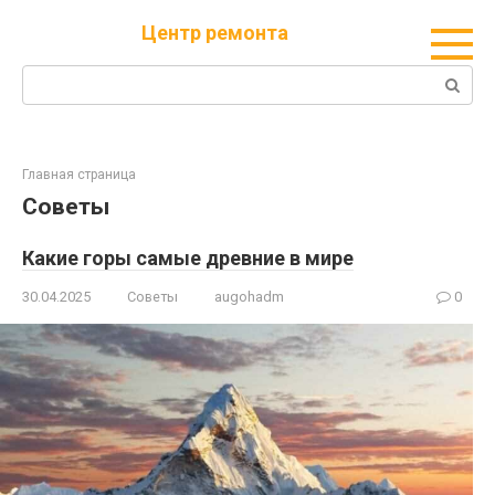
Перейти
Центр ремонта
к
контенту
Поиск:
Главная страница
Советы
Какие горы самые древние в мире
30.04.2025
Советы
augohadm
0