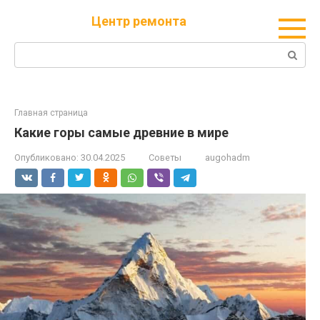
Перейти
Центр ремонта
к
контенту
Поиск:
Главная страница
Какие горы самые древние в мире
Опубликовано:
30.04.2025
Советы
augohadm