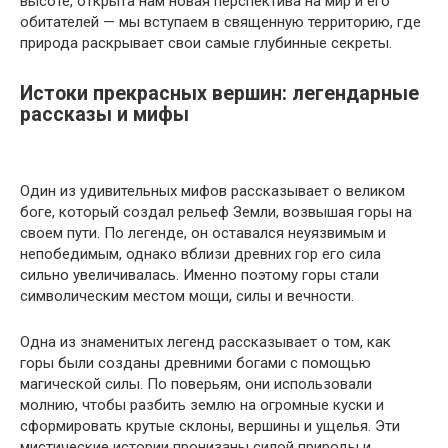
высоте, открыта нам новая перспектива на мир и его
обитателей — мы вступаем в священную территорию, где
природа раскрывает свои самые глубинные секреты.
Истоки прекрасных вершин: легендарные
рассказы и мифы
Один из удивительных мифов рассказывает о великом
боге, который создал рельеф Земли, возвышая горы на
своем пути. По легенде, он оставался неуязвимым и
непобедимым, однако вблизи древних гор его сила
сильно увеличивалась. Именно поэтому горы стали
символическим местом мощи, силы и вечности.
Одна из знаменитых легенд рассказывает о том, как
горы были созданы древними богами с помощью
магической силы. По поверьям, они использовали
молнию, чтобы разбить землю на огромные куски и
сформировать крутые склоны, вершины и ущелья. Эти
мистические истории пронизаны силой природы и